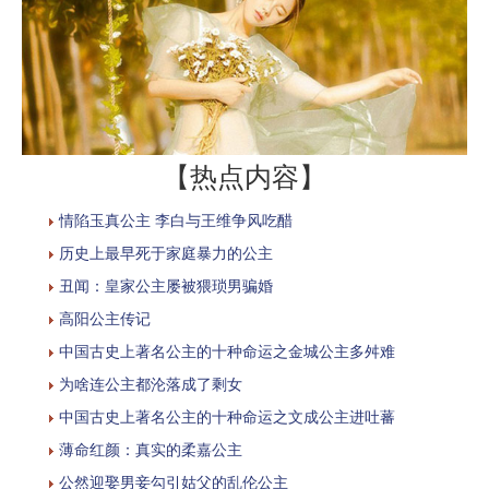
【热点内容】
情陷玉真公主 李白与王维争风吃醋
历史上最早死于家庭暴力的公主
丑闻：皇家公主屡被猥琐男骗婚
高阳公主传记
中国古史上著名公主的十种命运之金城公主多舛难
为啥连公主都沦落成了剩女
中国古史上著名公主的十种命运之文成公主进吐蕃
薄命红颜：真实的柔嘉公主
公然迎娶男妾勾引姑父的乱伦公主