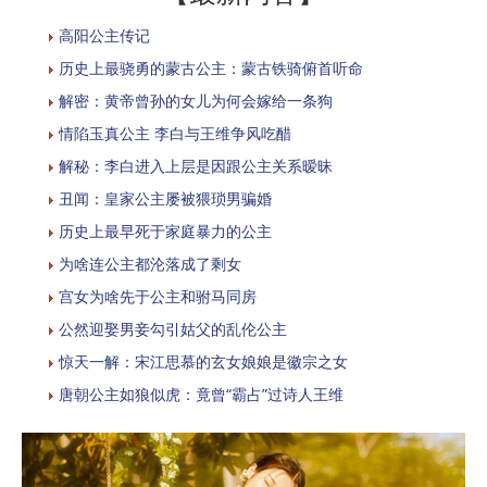
高阳公主传记
历史上最骁勇的蒙古公主：蒙古铁骑俯首听命
解密：黄帝曾孙的女儿为何会嫁给一条狗
情陷玉真公主 李白与王维争风吃醋
解秘：李白进入上层是因跟公主关系暧昧
丑闻：皇家公主屡被猥琐男骗婚
历史上最早死于家庭暴力的公主
为啥连公主都沦落成了剩女
宫女为啥先于公主和驸马同房
公然迎娶男妾勾引姑父的乱伦公主
惊天一解：宋江思慕的玄女娘娘是徽宗之女
唐朝公主如狼似虎：竟曾“霸占”过诗人王维