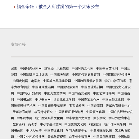
福金帝姬：被金人所蹂躏的第一个大宋公主
友情链接
采集
中国时尚休闲网
致富经
风雅鹤壁
中国时尚文化网
中国书画艺术网
中国兰
花网
中国演讲与口才训练
中国高考智库
中国现代家庭教育网
中国网络营销传播网
油画定制网
趣学街
中国城市品牌建设网
中国旅游风景名胜网
学习力教育智库
意
志力教育学院
中国健康生活网
中国营销策划网
中国企业培训网
中国校园文化建设
网
中国VI设计知识网
中国儿童文学网
中国书画交易网
中国艺术传播网
中国油画
网
中国书法网
中华书画网
世界儿童文学网
中国珠宝文化网
中国民俗文化网
中
国雕塑设计艺术网
中国收藏投资知识网
宝宝成长网
中国瓷器网
天赋教育研究中心
天赋教育前沿
教育趋势研究
中国收藏证书查询网
中国酒文化网
中国广告设计知识
网
中华武术网
杭州西湖风景文化网
中小学生作文大全
家长学院
学习力教育中心
教育百科
高考季
中小学生作文网
中国爱情文化网
科技前沿
杭州休闲娱乐网
中
国书画网
中华人物谱
中国茶文化网
学习力训练中心
千岛湖旅游风光
艺术教育知
识
中国文化艺术传播网
天赋教育观察
白手创业致富网
中国民间故事网
中国珍珠