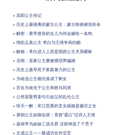
高阳公主传记
历史上最骁勇的蒙古公主：蒙古铁骑俯首听命
解密：黄帝曾孙的女儿为何会嫁给一条狗
情陷玉真公主 李白与王维争风吃醋
解秘：李白进入上层是因跟公主关系暧昧
丑闻：皇家公主屡被猥琐男骗婚
历史上最早死于家庭暴力的公主
为啥连公主都沦落成了剩女
宫女为啥先于公主和驸马同房
公然迎娶男妾勾引姑父的乱伦公主
惊天一解：宋江思慕的玄女娘娘是徽宗之女
唐朝公主如狼似虎：竟曾“霸占”过诗人王维
嘉靖帝为妹妹三选夫君 没留神选了个秃子
文成公主——最成功女外交官