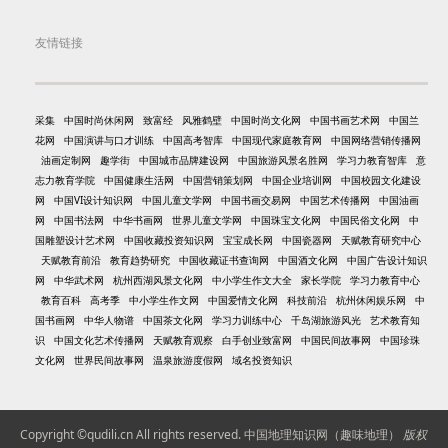
友情链接
采集
中国时尚休闲网
致富经
风雅鹤壁
中国时尚文化网
中国书画艺术网
中国兰
花网
中国演讲与口才训练
中国高考智库
中国现代家庭教育网
中国网络营销传播网
油画定制网
趣学街
中国城市品牌建设网
中国旅游风景名胜网
学习力教育智库
意
志力教育学院
中国健康生活网
中国营销策划网
中国企业培训网
中国校园文化建设
网
中国VI设计知识网
中国儿童文学网
中国书画交易网
中国艺术传播网
中国油画
网
中国书法网
中华书画网
世界儿童文学网
中国珠宝文化网
中国民俗文化网
中
国雕塑设计艺术网
中国收藏投资知识网
宝宝成长网
中国瓷器网
天赋教育研究中心
天赋教育前沿
教育趋势研究
中国收藏证书查询网
中国酒文化网
中国广告设计知识
网
中华武术网
杭州西湖风景文化网
中小学生作文大全
家长学院
学习力教育中心
教育百科
高考季
中小学生作文网
中国爱情文化网
科技前沿
杭州休闲娱乐网
中
国书画网
中华人物谱
中国茶文化网
学习力训练中心
千岛湖旅游风光
艺术教育知
识
中国文化艺术传播网
天赋教育观察
白手创业致富网
中国民间故事网
中国珍珠
文化网
世界民间故事网
温泉旅游度假网
域名投资知识
Copyright ©qudili.cn All rights reserved.
中国地理知识网（趣味地理）
版权