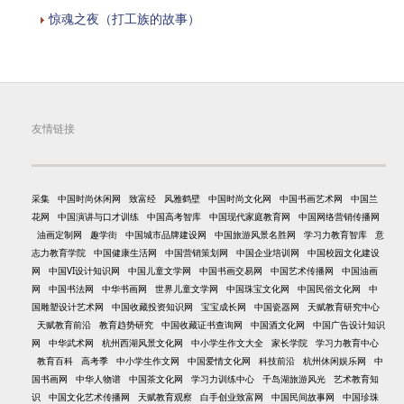
惊魂之夜（打工族的故事）
友情链接
采集
中国时尚休闲网
致富经
风雅鹤壁
中国时尚文化网
中国书画艺术网
中国兰
花网
中国演讲与口才训练
中国高考智库
中国现代家庭教育网
中国网络营销传播网
油画定制网
趣学街
中国城市品牌建设网
中国旅游风景名胜网
学习力教育智库
意
志力教育学院
中国健康生活网
中国营销策划网
中国企业培训网
中国校园文化建设
网
中国VI设计知识网
中国儿童文学网
中国书画交易网
中国艺术传播网
中国油画
网
中国书法网
中华书画网
世界儿童文学网
中国珠宝文化网
中国民俗文化网
中
国雕塑设计艺术网
中国收藏投资知识网
宝宝成长网
中国瓷器网
天赋教育研究中心
天赋教育前沿
教育趋势研究
中国收藏证书查询网
中国酒文化网
中国广告设计知识
网
中华武术网
杭州西湖风景文化网
中小学生作文大全
家长学院
学习力教育中心
教育百科
高考季
中小学生作文网
中国爱情文化网
科技前沿
杭州休闲娱乐网
中
国书画网
中华人物谱
中国茶文化网
学习力训练中心
千岛湖旅游风光
艺术教育知
识
中国文化艺术传播网
天赋教育观察
白手创业致富网
中国民间故事网
中国珍珠