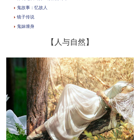
鬼故事：忆故人
镜子传说
鬼妹缠身
【人与自然】