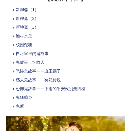
新聊斋（1）
新聊斋（2）
新聊斋（3）
渔村水鬼
校园冤魂
自习室里的鬼故事
鬼故事：忆故人
恐怖鬼故事——血玉镯子
感人鬼故事——冥妃传说
恐怖鬼故事——下雨的平安夜别走四楼
鬼妹缠身
鬼赌