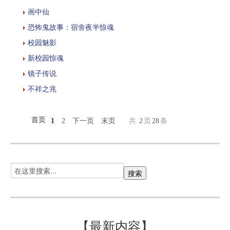
画中仙
恐怖鬼故事：宿舍夜半惊魂
校园魅影
新校园惊魂
镜子传说
不祥之兆
首页
1
2
下一页
末页
共
2
页
28
条
【最新内容】