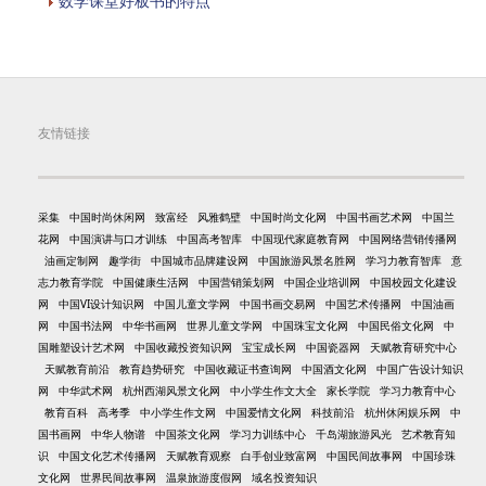
数学课堂好板书的特点
友情链接
采集
中国时尚休闲网
致富经
风雅鹤壁
中国时尚文化网
中国书画艺术网
中国兰
花网
中国演讲与口才训练
中国高考智库
中国现代家庭教育网
中国网络营销传播网
油画定制网
趣学街
中国城市品牌建设网
中国旅游风景名胜网
学习力教育智库
意
志力教育学院
中国健康生活网
中国营销策划网
中国企业培训网
中国校园文化建设
网
中国VI设计知识网
中国儿童文学网
中国书画交易网
中国艺术传播网
中国油画
网
中国书法网
中华书画网
世界儿童文学网
中国珠宝文化网
中国民俗文化网
中
国雕塑设计艺术网
中国收藏投资知识网
宝宝成长网
中国瓷器网
天赋教育研究中心
天赋教育前沿
教育趋势研究
中国收藏证书查询网
中国酒文化网
中国广告设计知识
网
中华武术网
杭州西湖风景文化网
中小学生作文大全
家长学院
学习力教育中心
教育百科
高考季
中小学生作文网
中国爱情文化网
科技前沿
杭州休闲娱乐网
中
国书画网
中华人物谱
中国茶文化网
学习力训练中心
千岛湖旅游风光
艺术教育知
识
中国文化艺术传播网
天赋教育观察
白手创业致富网
中国民间故事网
中国珍珠
文化网
世界民间故事网
温泉旅游度假网
域名投资知识