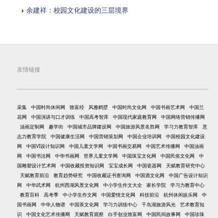
余建祥：校园文化建设的三层境界
友情链接
采集
中国时尚休闲网
致富经
风雅鹤壁
中国时尚文化网
中国书画艺术网
中国兰
花网
中国演讲与口才训练
中国高考智库
中国现代家庭教育网
中国网络营销传播网
油画定制网
趣学街
中国城市品牌建设网
中国旅游风景名胜网
学习力教育智库
意
志力教育学院
中国健康生活网
中国营销策划网
中国企业培训网
中国校园文化建设
网
中国VI设计知识网
中国儿童文学网
中国书画交易网
中国艺术传播网
中国油画
网
中国书法网
中华书画网
世界儿童文学网
中国珠宝文化网
中国民俗文化网
中
国雕塑设计艺术网
中国收藏投资知识网
宝宝成长网
中国瓷器网
天赋教育研究中心
天赋教育前沿
教育趋势研究
中国收藏证书查询网
中国酒文化网
中国广告设计知识
网
中华武术网
杭州西湖风景文化网
中小学生作文大全
家长学院
学习力教育中心
教育百科
高考季
中小学生作文网
中国爱情文化网
科技前沿
杭州休闲娱乐网
中
国书画网
中华人物谱
中国茶文化网
学习力训练中心
千岛湖旅游风光
艺术教育知
识
中国文化艺术传播网
天赋教育观察
白手创业致富网
中国民间故事网
中国珍珠