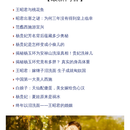
王昭君与桃花鱼
昭君出塞之谜：为何三年没有得到皇上临幸
范蠡西施游宜兴
杨贵妃芳名背后蕴藏多少奥秘
杨贵妃是怎样变成小偷儿的
揭秘杨玉环为安禄山洗澡真相！贵妃洗禄儿
揭秘杨玉环究竟有多胖？ 真实的身高体重
王昭君：嫁继子泪洗面 生子成就匈奴国
中国第一大美人西施
白娘子：天仙配傻蛋，美女嫁给负心汉
杨贵妃：夏娃原来是祸水
终年以泪洗面——王昭君的婚姻