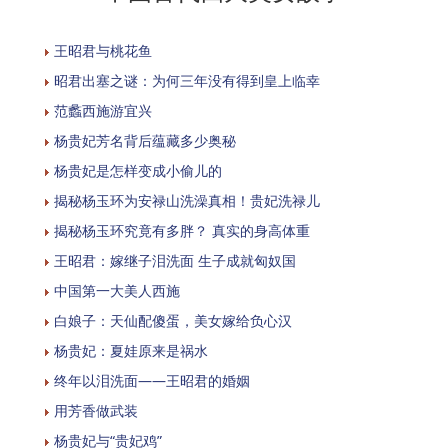
王昭君与桃花鱼
昭君出塞之谜：为何三年没有得到皇上临幸
范蠡西施游宜兴
杨贵妃芳名背后蕴藏多少奥秘
杨贵妃是怎样变成小偷儿的
揭秘杨玉环为安禄山洗澡真相！贵妃洗禄儿
揭秘杨玉环究竟有多胖？ 真实的身高体重
王昭君：嫁继子泪洗面 生子成就匈奴国
中国第一大美人西施
白娘子：天仙配傻蛋，美女嫁给负心汉
杨贵妃：夏娃原来是祸水
终年以泪洗面——王昭君的婚姻
用芳香做武装
杨贵妃与“贵妃鸡”