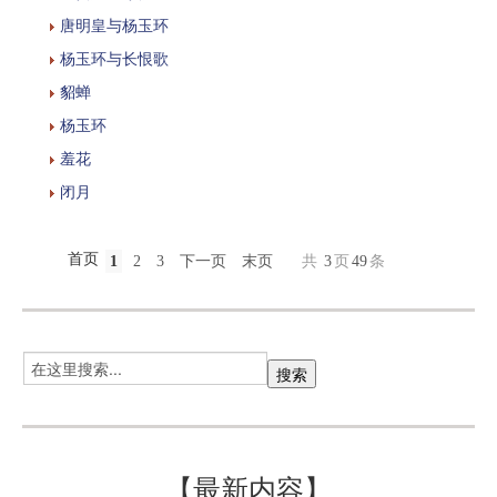
唐明皇与杨玉环
杨玉环与长恨歌
貂蝉
杨玉环
羞花
闭月
首页
1
2
3
下一页
末页
共
3
页
49
条
【最新内容】