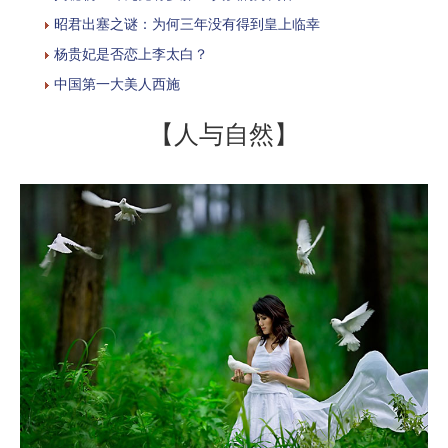
昭君出塞之谜：为何三年没有得到皇上临幸
杨贵妃是否恋上李太白？
中国第一大美人西施
【人与自然】