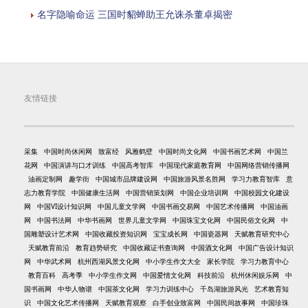
名字隐喻命运 三国时貂蝉助王允诛杀董卓揭密
友情链接
采集
中国时尚休闲网
致富经
风雅鹤壁
中国时尚文化网
中国书画艺术网
中国兰
花网
中国演讲与口才训练
中国高考智库
中国现代家庭教育网
中国网络营销传播网
油画定制网
趣学街
中国城市品牌建设网
中国旅游风景名胜网
学习力教育智库
意
志力教育学院
中国健康生活网
中国营销策划网
中国企业培训网
中国校园文化建设
网
中国VI设计知识网
中国儿童文学网
中国书画交易网
中国艺术传播网
中国油画
网
中国书法网
中华书画网
世界儿童文学网
中国珠宝文化网
中国民俗文化网
中
国雕塑设计艺术网
中国收藏投资知识网
宝宝成长网
中国瓷器网
天赋教育研究中心
天赋教育前沿
教育趋势研究
中国收藏证书查询网
中国酒文化网
中国广告设计知识
网
中华武术网
杭州西湖风景文化网
中小学生作文大全
家长学院
学习力教育中心
教育百科
高考季
中小学生作文网
中国爱情文化网
科技前沿
杭州休闲娱乐网
中
国书画网
中华人物谱
中国茶文化网
学习力训练中心
千岛湖旅游风光
艺术教育知
识
中国文化艺术传播网
天赋教育观察
白手创业致富网
中国民间故事网
中国珍珠