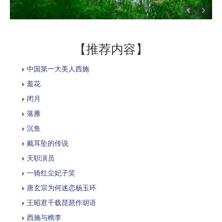
【推荐内容】
中国第一大美人西施
羞花
闭月
落雁
沉鱼
戴耳坠的传说
天职演员
一骑红尘妃子笑
唐玄宗为何迷恋杨玉环
王昭君千载琵琶作胡语
西施与檇李