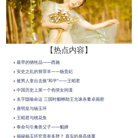
【热点内容】
最早的牺牲品——西施
安史之乱的替罪羊——杨贵妃
被男人拿出去换“和平”——王昭君
中国历史上第一个色情女间谍
名字隐喻命运 三国时貂蝉助王允诛杀董卓揭密
唐明皇与杨玉环
王昭君与桃花鱼
奉命勾引禽兽父子——貂婵
揭秘杨玉环究竟有多胖？ 真实的身高体重