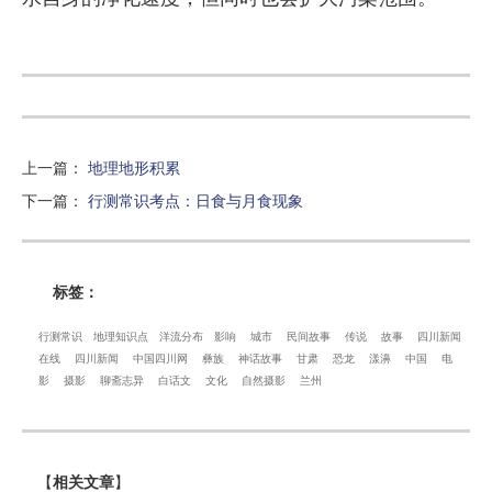
上一篇
：
地理地形积累
下一篇
：
行测常识考点：日食与月食现象
标签：
行测常识
地理知识点
洋流分布
影响
城市
民间故事
传说
故事
四川新闻
在线
四川新闻
中国四川网
彝族
神话故事
甘肃
恐龙
漾濞
中国
电
影
摄影
聊斋志异
白话文
文化
自然摄影
兰州
【
相关文章
】