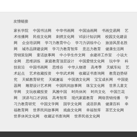
友情链接
家长学院
中国书法网
中华书画网
中国油画网
书画交易网
艺
术传播网
民俗文化网
刺绣文化网
VI设计知识网
校园文化建设
网
企业培训网
学习力教育中心
学习力训练中心
旅游风景名胜
网
城市品牌建设网
学习力教育智库
意志力教育
健康生活网
营销策划网
童话故事网
中小学生作文网
余建祥工作室
小说大
全网
思维训练
家庭教育顶层设计
中国爱情文化网
玩中学
科
技前沿
中国书画网
思维谷
中华人物谱
高考季
天赋车站
艺
术起点
艺术收藏投资
中华武术网
收藏证书查询网
教育趋势研
究
天赋教育研究
天赋邂逅
中国酒文化网
宝宝成长网
中国瓷
器网
雕塑设计艺术网
中国民间故事网
珠宝文化网
世界儿童文
学网
文玩收藏投资
风雅中国
时尚休闲
时尚文化
中国兰花
网
演讲与口才训练
高考智库
现代家庭教育
网络营销传播
学
习力教育研究
中国文学网
国学文化网
成语辞典
健康百科
幸
福教育网
世界民间故事网
戏曲文化网
幸福智库
茶艺文化网
世界休闲文化网
收藏证书查询网
世界民俗文化网